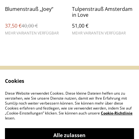
%
Blumenstrauß „Joey“
Tulpenstrauß Amsterdam
in Love
37,50 €
40,00 €
51,00 €
MEHR VARIANTEN VERFÜGBAR
MEHR VARIANTEN VERFÜGBAR
Cookies
Impressum &
AGB
Datenschutz
Diese Website verwendet Cookies. Diese kleine Dateien helfen uns zu
Infos (DE/EN/ES)
Kontakt
verstehen, wie Sie unsere Dienste nutzen, damit wir Ihre Erfahrung mit
Cookies
SumUp noch weiter verbessern können. Sie können mehr über diese
Cookies erfahren und festlegen, wie sie verwendet werden, indem Sie auf
„Cookie-Einstellungen” klicken. Sie können auch unsere
Cookie-Richtlinie
lesen.
Alle zulassen