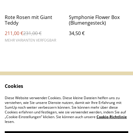
%
Rote Rosen mit Giant
Symphonie Flower Box
Teddy
(Blumengesteck)
211,00 €
231,00 €
34,50 €
MEHR VARIANTEN VERFÜGBAR
Cookies
Impressum &
AGB
Datenschutz
Diese Website verwendet Cookies. Diese kleine Dateien helfen uns zu
Infos (DE/EN/ES)
Kontakt
verstehen, wie Sie unsere Dienste nutzen, damit wir Ihre Erfahrung mit
Cookies
SumUp noch weiter verbessern können. Sie können mehr über diese
Cookies erfahren und festlegen, wie sie verwendet werden, indem Sie auf
„Cookie-Einstellungen” klicken. Sie können auch unsere
Cookie-Richtlinie
lesen.