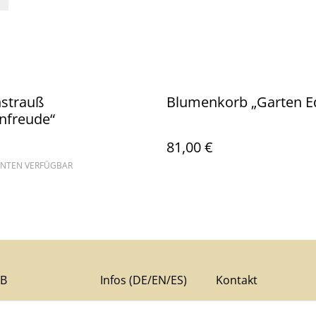
strauß
Blumenkorb „Garten E
nfreude“
81,00 €
ANTEN VERFÜGBAR
B
Infos (DE/EN/ES)
Kontakt