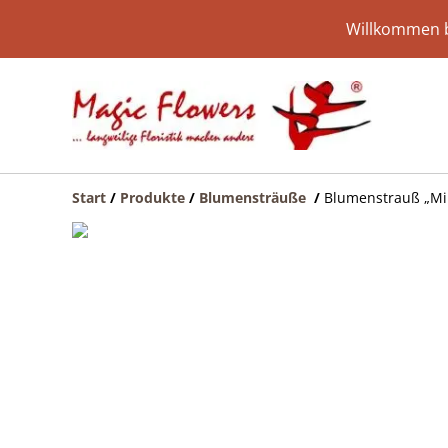
Willkommen b
Start
/
Produkte
/
Blumensträuße
/
Blumenstrauß „Mil