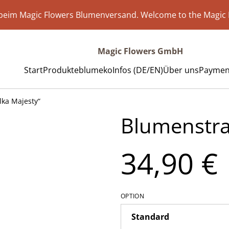
eim Magic Flowers Blumenversand. Welcome to the Magic 
Magic Flowers GmbH
Start
Produkte
blumeko
Infos (DE/EN)
Über uns
Payment
ka Majesty“
Blumenstra
34,90 €
OPTION