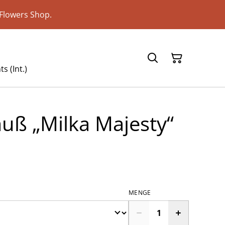
Flowers Shop.
s (Int.)
uß „Milka Majesty“
MENGE