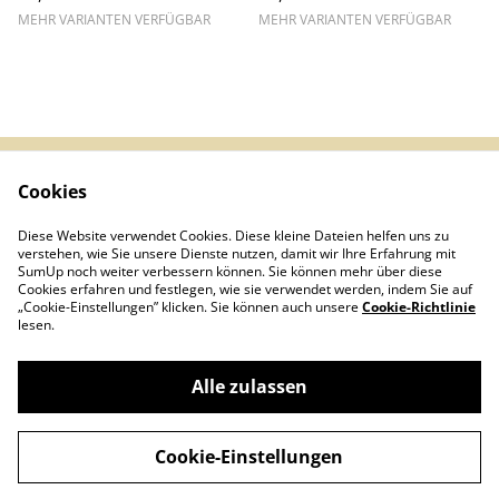
MEHR VARIANTEN VERFÜGBAR
MEHR VARIANTEN VERFÜGBAR
Cookies
Impressum &
AGB
Datenschutz
Diese Website verwendet Cookies. Diese kleine Dateien helfen uns zu
Infos (DE/EN/ES)
Kontakt
verstehen, wie Sie unsere Dienste nutzen, damit wir Ihre Erfahrung mit
Cookies
SumUp noch weiter verbessern können. Sie können mehr über diese
Cookies erfahren und festlegen, wie sie verwendet werden, indem Sie auf
„Cookie-Einstellungen” klicken. Sie können auch unsere
Cookie-Richtlinie
lesen.
Alle zulassen
©
2026
Magic Flowers GmbH
Cookie-Einstellungen
powered by