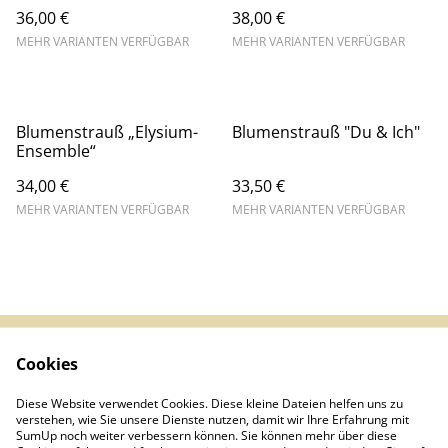
36,00 €
38,00 €
MEHR VARIANTEN VERFÜGBAR
MEHR VARIANTEN VERFÜGBAR
Blumenstrauß „Elysium-
Blumenstrauß "Du & Ich"
Ensemble“
34,00 €
33,50 €
MEHR VARIANTEN VERFÜGBAR
MEHR VARIANTEN VERFÜGBAR
Cookies
Impressum &
AGB
Datenschutz
Diese Website verwendet Cookies. Diese kleine Dateien helfen uns zu
Infos (DE/EN/ES)
Kontakt
verstehen, wie Sie unsere Dienste nutzen, damit wir Ihre Erfahrung mit
Cookies
SumUp noch weiter verbessern können. Sie können mehr über diese