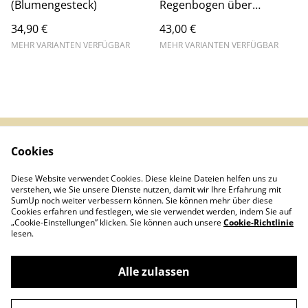
(Blumengesteck)
Regenbogen über
Zandvoort
34,90 €
43,00 €
MEHR VARIANTEN VERFÜGBAR
MEHR VARIANTEN VERFÜGBAR
Cookies
Impressum &
AGB
Datenschutz
Diese Website verwendet Cookies. Diese kleine Dateien helfen uns zu
Infos (DE/EN/ES)
Kontakt
verstehen, wie Sie unsere Dienste nutzen, damit wir Ihre Erfahrung mit
Cookies
SumUp noch weiter verbessern können. Sie können mehr über diese
Cookies erfahren und festlegen, wie sie verwendet werden, indem Sie auf
„Cookie-Einstellungen” klicken. Sie können auch unsere
Cookie-Richtlinie
lesen.
Alle zulassen
©
2026
Magic Flowers GmbH