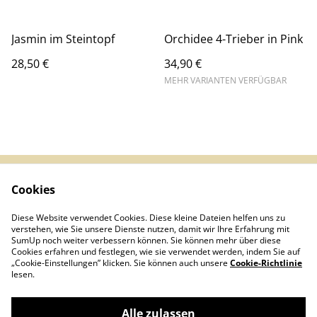
Jasmin im Steintopf
Orchidee 4-Trieber in Pink
28,50 €
34,90 €
MEHR VARIANTEN VERFÜGBAR
Cookies
Impressum &
AGB
Datenschutz
Diese Website verwendet Cookies. Diese kleine Dateien helfen uns zu
Infos (DE/EN/ES)
Kontakt
verstehen, wie Sie unsere Dienste nutzen, damit wir Ihre Erfahrung mit
Cookies
SumUp noch weiter verbessern können. Sie können mehr über diese
Cookies erfahren und festlegen, wie sie verwendet werden, indem Sie auf
„Cookie-Einstellungen” klicken. Sie können auch unsere
Cookie-Richtlinie
lesen.
Alle zulassen