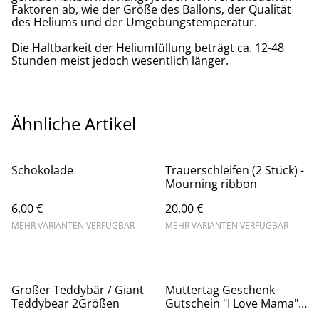
Faktoren ab, wie der Größe des Ballons, der Qualität
des Heliums und der Umgebungstemperatur.
Die Haltbarkeit der Heliumfüllung beträgt ca. 12-48
Stunden meist jedoch wesentlich länger.
Ähnliche Artikel
Schokolade
Trauerschleifen (2 Stück) -
Mourning ribbon
6,00 €
20,00 €
MEHR VARIANTEN VERFÜGBAR
MEHR VARIANTEN VERFÜGBAR
Großer Teddybär / Giant
Muttertag Geschenk-
Teddybear 2Größen
Gutschein "I Love Mama"
mit Grußkarte