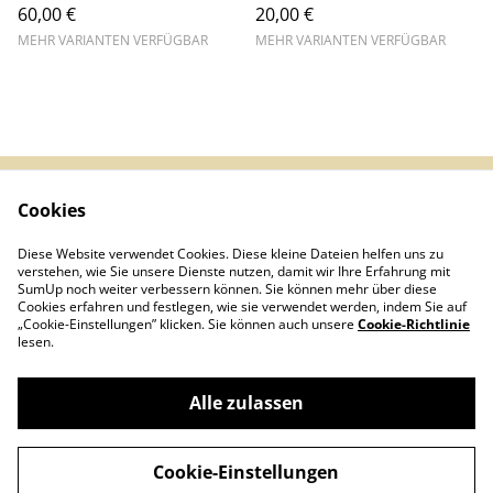
60,00 €
20,00 €
MEHR VARIANTEN VERFÜGBAR
MEHR VARIANTEN VERFÜGBAR
Cookies
Impressum &
AGB
Datenschutz
Diese Website verwendet Cookies. Diese kleine Dateien helfen uns zu
Infos (DE/EN/ES)
Kontakt
verstehen, wie Sie unsere Dienste nutzen, damit wir Ihre Erfahrung mit
Cookies
SumUp noch weiter verbessern können. Sie können mehr über diese
Cookies erfahren und festlegen, wie sie verwendet werden, indem Sie auf
„Cookie-Einstellungen” klicken. Sie können auch unsere
Cookie-Richtlinie
lesen.
Alle zulassen
©
2026
Magic Flowers GmbH
Cookie-Einstellungen
powered by