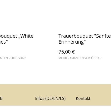
bouquet „White
Trauerbouquet "Sanfte
es“
Erinnerung"
75,00 €
ANTEN VERFÜGBAR
MEHR VARIANTEN VERFÜGBAR
B
Infos (DE/EN/ES)
Kontakt