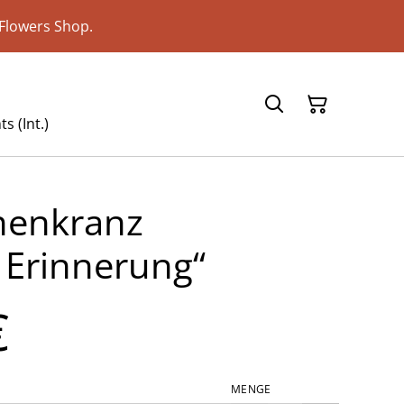
Flowers Shop.
s (Int.)
nenkranz
 Erinnerung“
€
MENGE