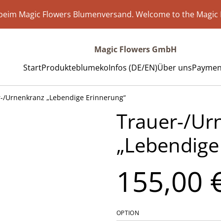
eim Magic Flowers Blumenversand. Welcome to the Magic 
Magic Flowers GmbH
Start
Produkte
blumeko
Infos (DE/EN)
Über uns
Payment
-/Urnenkranz „Lebendige Erinnerung“
Trauer-/Ur
„Lebendige
155,00 
OPTION