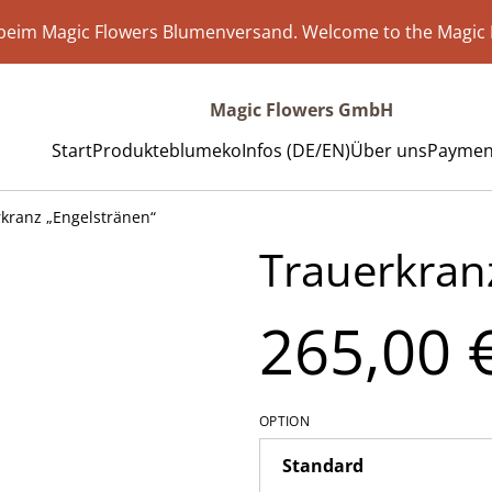
eim Magic Flowers Blumenversand. Welcome to the Magic 
Magic Flowers GmbH
Start
Produkte
blumeko
Infos (DE/EN)
Über uns
Payment
kranz „Engelstränen“
Trauerkran
265,00 
OPTION