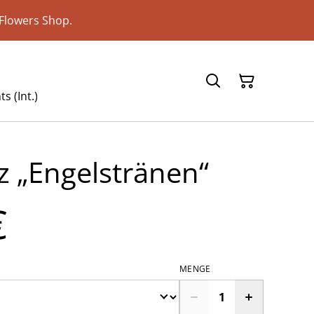
Flowers Shop.
s (Int.)
z „Engelstränen“
€
MENGE