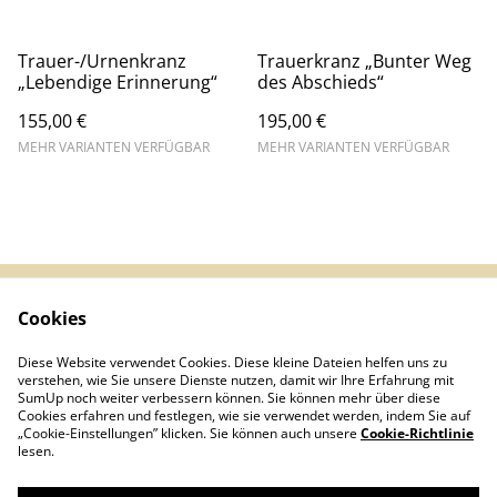
Trauer-/Urnenkranz
Trauerkranz „Bunter Weg
„Lebendige Erinnerung“
des Abschieds“
155,00 €
195,00 €
MEHR VARIANTEN VERFÜGBAR
MEHR VARIANTEN VERFÜGBAR
Cookies
Impressum &
AGB
Datenschutz
Diese Website verwendet Cookies. Diese kleine Dateien helfen uns zu
Infos (DE/EN/ES)
Kontakt
verstehen, wie Sie unsere Dienste nutzen, damit wir Ihre Erfahrung mit
Cookies
SumUp noch weiter verbessern können. Sie können mehr über diese
Cookies erfahren und festlegen, wie sie verwendet werden, indem Sie auf
„Cookie-Einstellungen” klicken. Sie können auch unsere
Cookie-Richtlinie
lesen.