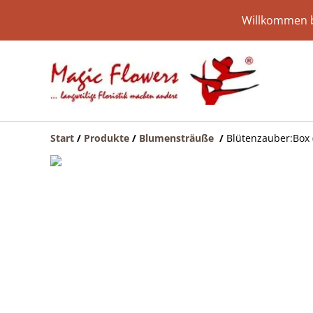
Willkommen b
Start
/
Produkte
/
Blumensträuße
/
Blütenzauber:Box 