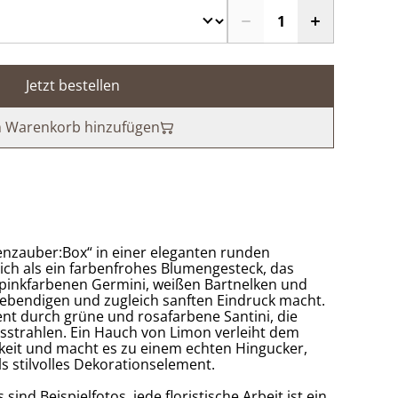
Jetzt bestellen
 Warenkorb hinzufügen
nzauber:Box“ in einer eleganten runden
ich als ein farbenfrohes Blumengesteck, das
pinkfarbenen Germini, weißen Bartnelken und
lebendigen und zugleich sanften Eindruck macht.
nt durch grüne und rosafarbene Santini, die
usstrahlen. Ein Hauch von Limon verleiht dem
gkeit und macht es zu einem echten Hingucker,
s stilvolles Dekorationselement.
 sind Beispielfotos, jede floristische Arbeit ist ein