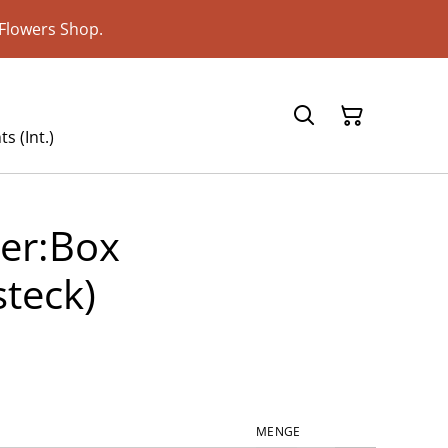
Flowers Shop.
s (Int.)
er:Box
teck)
MENGE