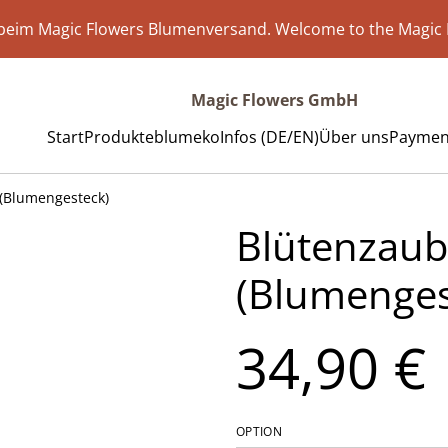
eim Magic Flowers Blumenversand. Welcome to the Magic 
Magic Flowers GmbH
Start
Produkte
blumeko
Infos (DE/EN)
Über uns
Payment
(Blumengesteck)
Blütenzaub
(Blumenges
34,90 €
OPTION